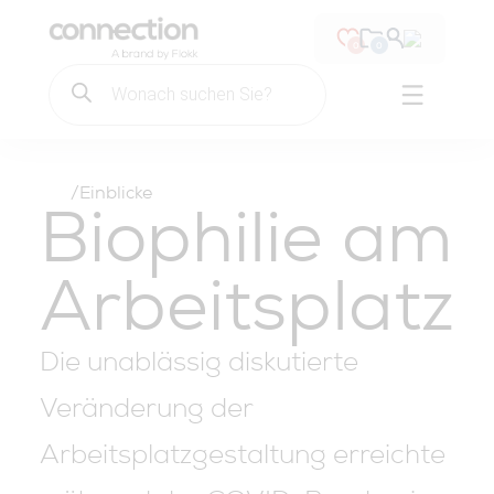
Verbindung Sitzplätze
0
0
Suche
nach
Hauptmen
Hauptmenü
Produkten
Zum Inhalt springen
/
Einblicke
Biophilie am
Arbeitsplatz
Die unablässig diskutierte
Veränderung der
Arbeitsplatzgestaltung erreichte