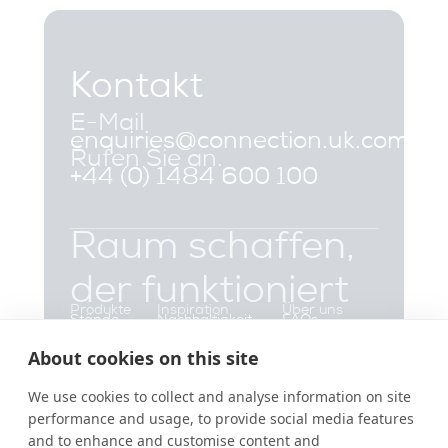
Kontakt
E-Mail
enquiries@connection.uk.com
Rufen Sie an.
+44 (0) 1484 600 100
Raum schaffen,
der funktioniert
Produkte
Inspiration
Über uns
Stände
Nachhaltigkeit
FAQs
Kollaborativ
Projekte
Kontakt
Weiches
Einblicke
Teil der Flokk-
Nachrichten und
About cookies on this site
Sitzen
Gruppe
Hocker &
Ereignisse
Ressourcen
We use cookies to collect and analyse information on site
Spezifikation
Bänke
Tische
performance and usage, to provide social media features
Arbeitscafé
Arbeitsstühle
and to enhance and customise content and