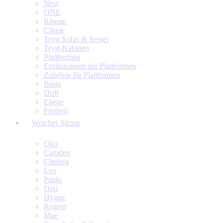
Nest
ONE
Räume
Clique
Tryst Sofas & Sessel
Tryst-Kabinen
Plattformen
Ergänzungen der Plattformen
Zubehör für Plattformen
Basis
Drift
Ebene
Freiheit
Weiches Sitzen
Oko
Camden
Chelsea
Leo
Paulo
Dixi
Hygge
Regent
Mae