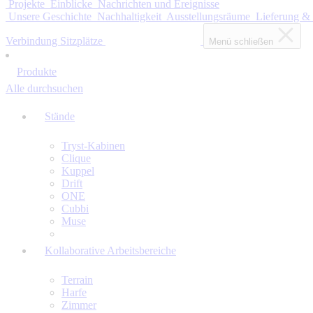
Projekte
Einblicke
Nachrichten und Ereignisse
Unsere Geschichte
Nachhaltigkeit
Ausstellungsräume
Lieferung &
Verbindung Sitzplätze
Menü schließen
Produkte
Alle durchsuchen
Stände
Tryst-Kabinen
Clique
Kuppel
Drift
ONE
Cubbi
Muse
Kollaborative Arbeitsbereiche
Terrain
Harfe
Zimmer