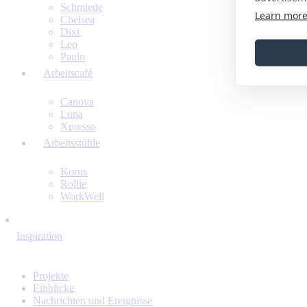
Schmiede
Learn mor
Chelsea
Dixi
Leo
Paulo
Arbeitscafé
Canova
Luna
Xpresso
Arbeitsstühle
Korus
Rollie
WorkWell
Inspiration
Projekte
Einblicke
Nachrichten und Ereignisse