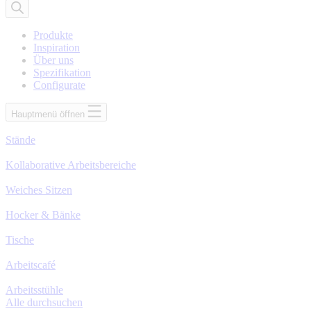
nach
Produkten
Produkte
Inspiration
Über uns
Spezifikation
Configurate
Hauptmenü öffnen
Stände
Kollaborative Arbeitsbereiche
Weiches Sitzen
Hocker & Bänke
Tische
Arbeitscafé
Arbeitsstühle
Alle durchsuchen