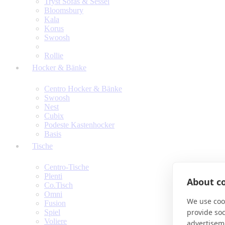
Tryst Sofas & Sessel
Bloomsbury
Kala
Korus
Swoosh
Rollie
Hocker & Bänke
Centro Hocker & Bänke
Swoosh
Nest
Cubix
Podeste Kastenhocker
Basis
Tische
Centro-Tische
Plenti
About co
Co.Tisch
Omni
We use cook
Fusion
provide so
Spiel
Voliere
advertisem