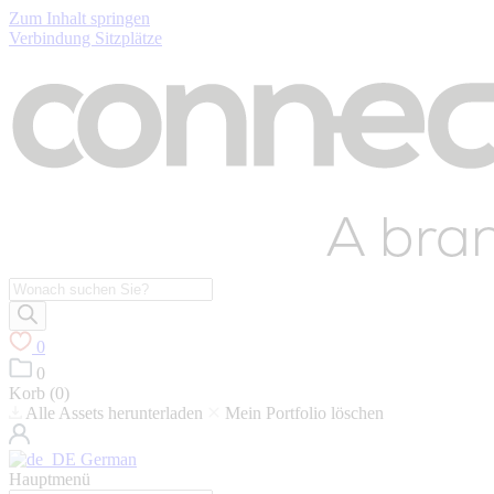
Zum Inhalt springen
Verbindung Sitzplätze
Suche
nach
Produkten
0
0
Korb (
0
)
Alle Assets herunterladen
Mein Portfolio löschen
German
Hauptmenü