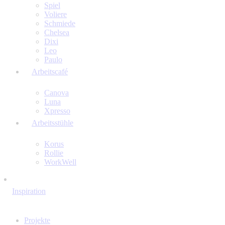
Spiel
Voliere
Schmiede
Chelsea
Dixi
Leo
Paulo
Arbeitscafé
Canova
Luna
Xpresso
Arbeitsstühle
Korus
Rollie
WorkWell
Inspiration
Projekte