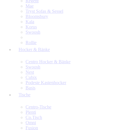
Regent
Mae
Tryst Sofas & Sessel
Bloomsbury
Kala
Korus
Swoosh
Rollie
Hocker & Bänke
Centro Hocker & Bänke
Swoosh
Nest
Cubix
Podeste Kastenhocker
Basis
Tische
Centro-Tische
Plenti
Co.Tisch
Omni
Fusion