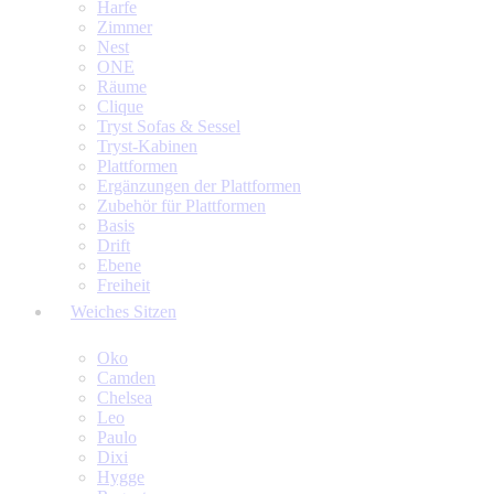
Harfe
Zimmer
Nest
ONE
Räume
Clique
Tryst Sofas & Sessel
Tryst-Kabinen
Plattformen
Ergänzungen der Plattformen
Zubehör für Plattformen
Basis
Drift
Ebene
Freiheit
Weiches Sitzen
Oko
Camden
Chelsea
Leo
Paulo
Dixi
Hygge