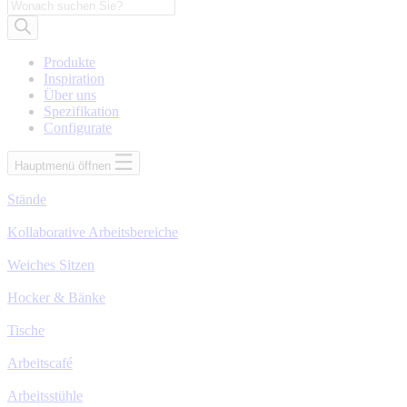
Suche
nach
Produkten
Produkte
Inspiration
Über uns
Spezifikation
Configurate
Hauptmenü öffnen
Stände
Kollaborative Arbeitsbereiche
Weiches Sitzen
Hocker & Bänke
Tische
Arbeitscafé
Arbeitsstühle