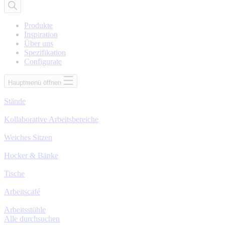
nach
Produkten
Produkte
Inspiration
Über uns
Spezifikation
Configurate
Hauptmenü öffnen
Stände
Kollaborative Arbeitsbereiche
Weiches Sitzen
Hocker & Bänke
Tische
Arbeitscafé
Arbeitsstühle
Alle durchsuchen