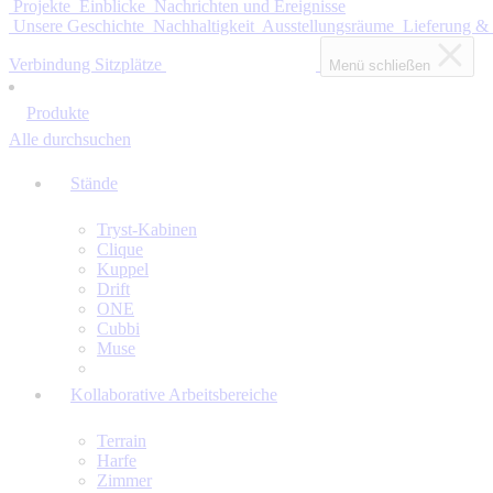
Projekte
Einblicke
Nachrichten und Ereignisse
Unsere Geschichte
Nachhaltigkeit
Ausstellungsräume
Lieferung &
Verbindung Sitzplätze
Menü schließen
Produkte
Alle durchsuchen
Stände
Tryst-Kabinen
Clique
Kuppel
Drift
ONE
Cubbi
Muse
Kollaborative Arbeitsbereiche
Terrain
Harfe
Zimmer