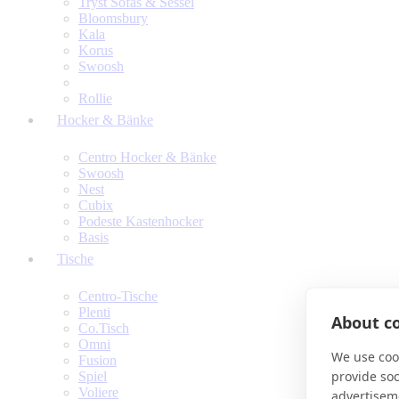
Tryst Sofas & Sessel
Bloomsbury
Kala
Korus
Swoosh
Rollie
Hocker & Bänke
Centro Hocker & Bänke
Swoosh
Nest
Cubix
Podeste Kastenhocker
Basis
Tische
Centro-Tische
Plenti
About co
Co.Tisch
Omni
We use cook
Fusion
provide so
Spiel
Voliere
advertisem