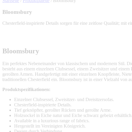
Startseite
/
Produktpalette
/
Bloomsbury
Bloomsbury
Chesterfield-inspirierte Details sorgen für eine zeitlose Qualität; mit
Bloomsbury
Ein perfektes Nebeneinander von klassischem und modernem Stil. Die 
besteht aus einem einzelnen Clubsessel, einem Zweisitzer und einem Dre
gerollten Armen. Handgefertigt mit einer einzelnen Knopfleiste, Nie
traditionellen Chesterfield ein. Bloomsbury ist in einer Vielzahl von 
Produktspezifikationen:
Einzelner Clubsessel, Zweisitzer- und Dreisitzersofas.
Chesterfield-inspirierte Details.
Tief geknöpfter, gerollter Rücken und gerollte Arme.
Holzsockel in Eiche natur und Eiche schwarz gebeizt erhältlich
Available in a luxurious range of fabrics.
Hergestellt im Vereinigten Königreich.
Design durch Verbindung
.