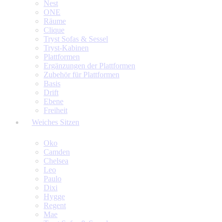
Nest
ONE
Räume
Clique
Tryst Sofas & Sessel
Tryst-Kabinen
Plattformen
Ergänzungen der Plattformen
Zubehör für Plattformen
Basis
Drift
Ebene
Freiheit
Weiches Sitzen
Oko
Camden
Chelsea
Leo
Paulo
Dixi
Hygge
Regent
Mae