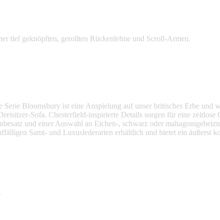
 einer tief geknöpften, gerollten Rückenlehne und Scroll-Armen.
Serie Bloomsbury ist eine Anspielung auf unser britisches Erbe und wi
isitzer-Sofa. Chesterfield-inspirierte Details sorgen für eine zeitlose 
tenbesatz und einer Auswahl an Eichen-, schwarz oder mahagonigebeizt
auffälligen Samt- und Luxuslederarten erhältlich und bietet ein äußerst 
.