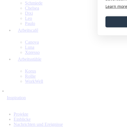
Schmiede
Learn mor
Chelsea
Dixi
Leo
Paulo
Arbeitscafé
Canova
Luna
Xpresso
Arbeitsstühle
Korus
Rollie
WorkWell
Inspiration
Projekte
Einblicke
Nachrichten und Ereignisse