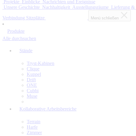
Projekte
Einblicke
Nachrichten und Ereignisse
Unsere Geschichte
Nachhaltigkeit
Ausstellungsräume
Lieferung &
Verbindung Sitzplätze
Menü schließen
Produkte
Alle durchsuchen
Stände
Tryst-Kabinen
Clique
Kuppel
Drift
ONE
Cubbi
Muse
Kollaborative Arbeitsbereiche
Terrain
Harfe
Zimmer