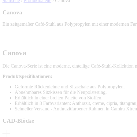
Startseite
/
Produktpalette
/
Canova
Canova
Ein zeitgemäßer Café-Stuhl aus Polypropylen mit einer modernen Farb
Canova
Die Canova-Serie ist eine moderne, einteilige Café-Stuhl-Kollektion mi
Produktspezifikationen:
Geformte Rückenlehne und Sitzschale aus Polypropylen.
Abnehmbares Sitzkissen für die Neupolsterung.
Erhältlich in einer breiten Palette von Stoffen.
Erhältlich in 8 Farbvarianten: Anthrazit, creme, cipria, titangrau
Schneller Versand - Anthrazitfarbener Rahmen in Camira Xtre
CAD-Blöcke