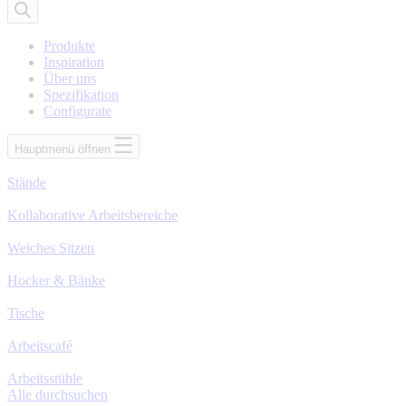
nach
Produkten
Produkte
Inspiration
Über uns
Spezifikation
Configurate
Hauptmenü öffnen
Stände
Kollaborative Arbeitsbereiche
Weiches Sitzen
Hocker & Bänke
Tische
Arbeitscafé
Arbeitsstühle
Alle durchsuchen