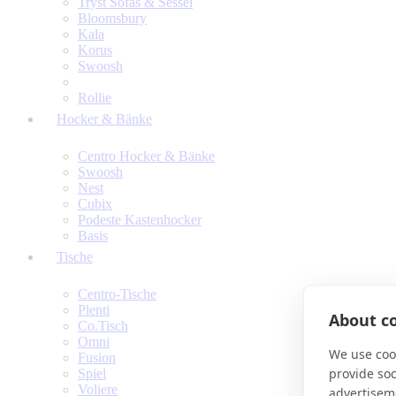
Tryst Sofas & Sessel
Bloomsbury
Kala
Korus
Swoosh
Rollie
Hocker & Bänke
Centro Hocker & Bänke
Swoosh
Nest
Cubix
Podeste Kastenhocker
Basis
Tische
Centro-Tische
Plenti
About co
Co.Tisch
Omni
We use cook
Fusion
provide so
Spiel
Voliere
advertisem