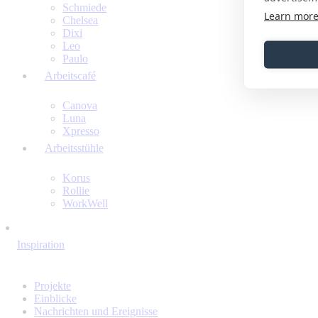
Schmiede
Learn mor
Chelsea
Dixi
Leo
Paulo
Arbeitscafé
Canova
Luna
Xpresso
Arbeitsstühle
Korus
Rollie
WorkWell
Inspiration
Projekte
Einblicke
Nachrichten und Ereignisse