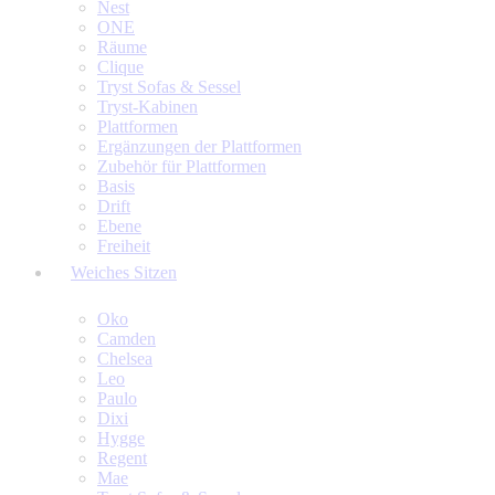
Nest
ONE
Räume
Clique
Tryst Sofas & Sessel
Tryst-Kabinen
Plattformen
Ergänzungen der Plattformen
Zubehör für Plattformen
Basis
Drift
Ebene
Freiheit
Weiches Sitzen
Oko
Camden
Chelsea
Leo
Paulo
Dixi
Hygge
Regent
Mae