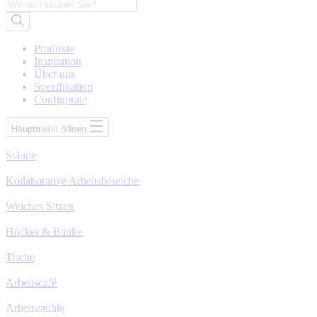
Suche
nach
Produkten
Produkte
Inspiration
Über uns
Spezifikation
Configurate
Hauptmenü öffnen
Stände
Kollaborative Arbeitsbereiche
Weiches Sitzen
Hocker & Bänke
Tische
Arbeitscafé
Arbeitsstühle