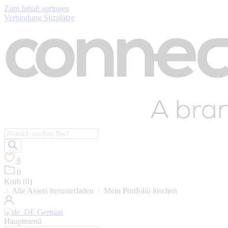
Zum Inhalt springen
Verbindung Sitzplätze
Suche
nach
Produkten
0
0
Korb (
0
)
Alle Assets herunterladen
Mein Portfolio löschen
German
Hauptmenü