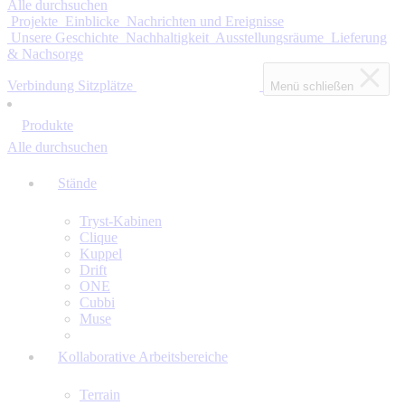
Alle durchsuchen
Projekte
Einblicke
Nachrichten und Ereignisse
Unsere Geschichte
Nachhaltigkeit
Ausstellungsräume
Lieferung
& Nachsorge
Verbindung Sitzplätze
Menü schließen
Produkte
Alle durchsuchen
Stände
Tryst-Kabinen
Clique
Kuppel
Drift
ONE
Cubbi
Muse
Kollaborative Arbeitsbereiche
Terrain