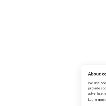
About co
We use cook
provide so
advertisem
Learn mor