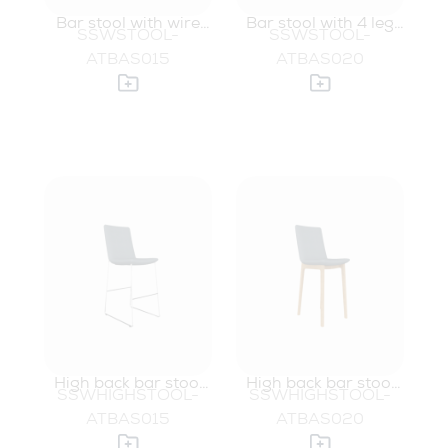
Bar stool with wire
Bar stool with 4 leg
SSWSTOOL-
SSWSTOOL-
base
oak base
ATBAS015
ATBAS020
High back bar stool
High back bar stool
SSWHIGHSTOOL-
SSWHIGHSTOOL-
with wire base
with 4 leg oak base
ATBAS015
ATBAS020