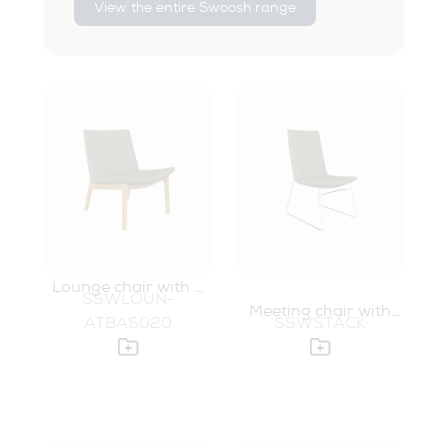
View the entire Swoosh range
Lounge chair with 4
SSWLOUN-
leg oak base
Meeting chair with
ATBAS020
SSWSTACK
wire base