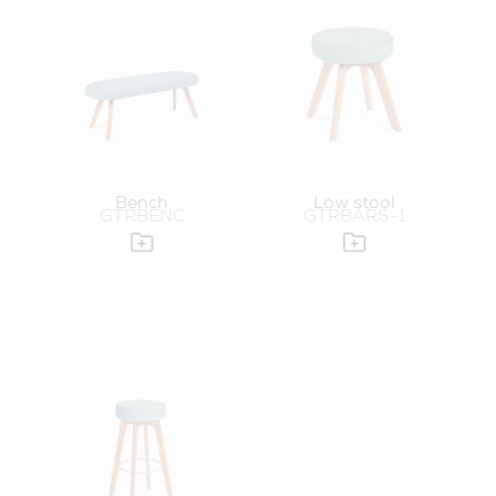
Bench
Low stool
GTRBENC
GTRBARS-1