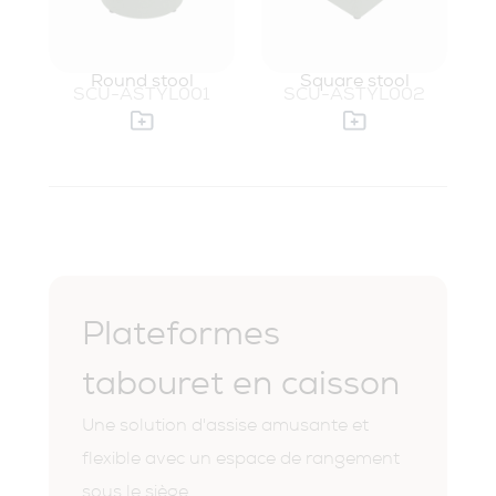
Round stool
Square stool
SCU-ASTYL001
SCU-ASTYL002
Plateformes
tabouret en caisson
Une solution d'assise amusante et
flexible avec un espace de rangement
sous le siège.