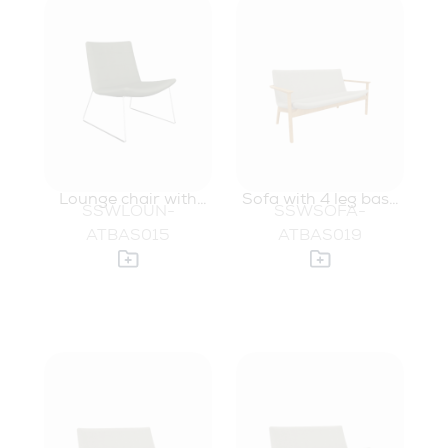
Lounge chair with
Sofa with 4 leg base
SSWLOUN-
SSWSOFA-
wire base
and arms
ATBAS015
ATBAS019