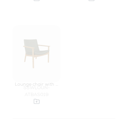
Lounge chair with 4
SSWLOUN-
leg oak base and
ATBAS019
arms