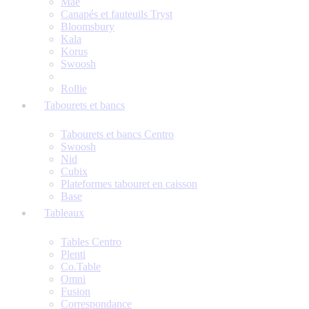
Mae
Canapés et fauteuils Tryst
Bloomsbury
Kala
Korus
Swoosh
Rollie
Tabourets et bancs
Tabourets et bancs Centro
Swoosh
Nid
Cubix
Plateformes tabouret en caisson
Base
Tableaux
Tables Centro
Plenti
Co.Table
Omni
Fusion
Correspondance