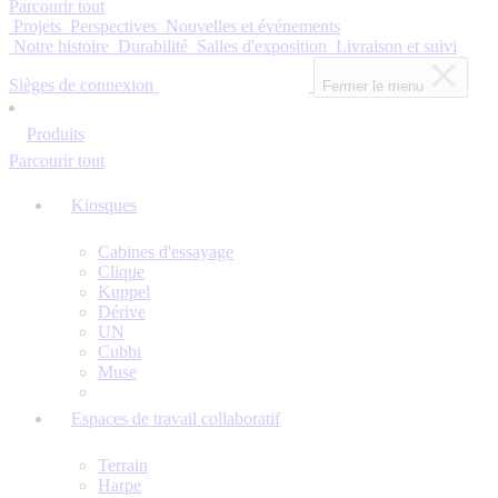
Parcourir tout
Projets
Perspectives
Nouvelles et événements
Notre histoire
Durabilité
Salles d'exposition
Livraison et suivi
Sièges de connexion
Fermer le menu
Produits
Parcourir tout
Kiosques
Cabines d'essayage
Clique
Kuppel
Dérive
UN
Cubbi
Muse
Espaces de travail collaboratif
Terrain
Harpe