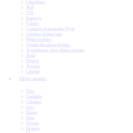
Chambres
Nid
UN
Espaces
Clique
Canapés et fauteuils Tryst
Cabines d'essayage
Plates-formes
Ajouts de plates-formes
Accessoires pour plates-formes
Base
Dérive
Niveau
Liberté
Sièges souples
Oko
Camden
Chelsea
Leo
Paulo
Dixi
Hygge
Régent