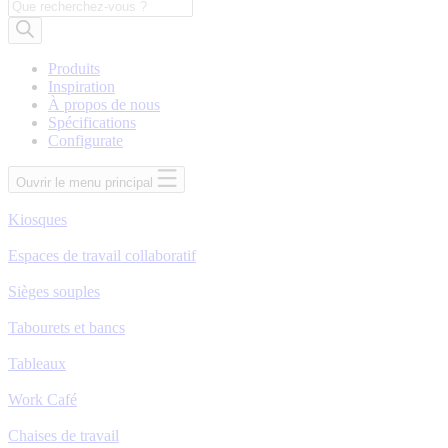
Recherche
de
produits
Produits
Inspiration
À propos de nous
Spécifications
Configurate
Ouvrir le menu principal
Kiosques
Espaces de travail collaboratif
Sièges souples
Tabourets et bancs
Tableaux
Work Café
Chaises de travail