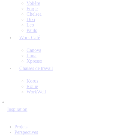
Volière
Forge
Chelsea
Dixi
Leo
Paulo
Work Café
Canova
Luna
Xpresso
Chaises de travail
Korus
Rollie
WorkWell
Inspiration
Projets
Perspectives