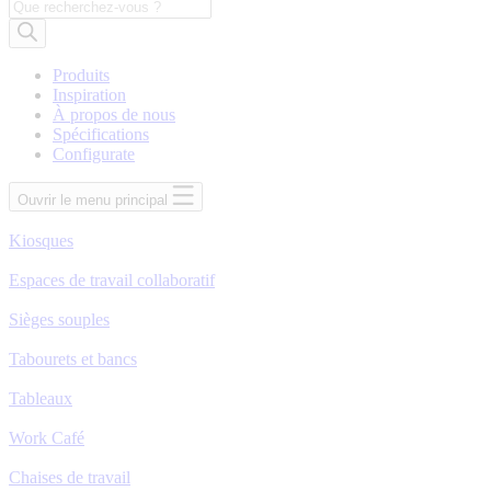
Recherche
de
produits
Produits
Inspiration
À propos de nous
Spécifications
Configurate
Ouvrir le menu principal
Kiosques
Espaces de travail collaboratif
Sièges souples
Tabourets et bancs
Tableaux
Work Café
Chaises de travail