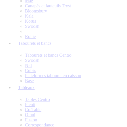
Mae
Canapés et fauteuils Tryst
Bloomsbury
Kala
Korus
Swoosh
Rollie
Tabourets et bancs
Tabourets et bancs Centro
Swoosh
Nid
Cubix
Plateformes tabouret en caisson
Base
Tableaux
Tables Centro
Plenti
Co.Table
Omni
Fusion
Correspondance