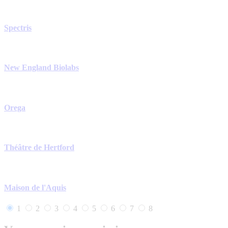
Spectris
New England Biolabs
Orega
Théâtre de Hertford
Maison de l'Aquis
1
2
3
4
5
6
7
8