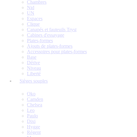
Chambres
Nid
UN
Espaces
Clique
Canapés et fauteuils Tryst
Cabines d'essayage
Plates-formes
Ajouts de plates-formes
Accessoires pour plates-formes
Base
Dérive
Niveau
Liberté
Sièges souples
Oko
Camden
Chelsea
Leo
Paulo
Dixi
Hygge
Régent