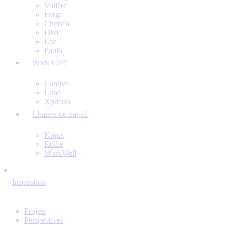
Volière
Forge
Chelsea
Dixi
Leo
Paulo
Work Café
Canova
Luna
Xpresso
Chaises de travail
Korus
Rollie
WorkWell
Inspiration
Projets
Perspectives