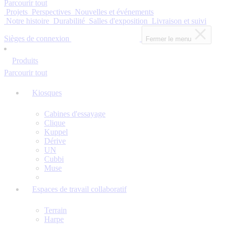
Parcourir tout
Projets
Perspectives
Nouvelles et événements
Notre histoire
Durabilité
Salles d'exposition
Livraison et suivi
Sièges de connexion
Fermer le menu
Produits
Parcourir tout
Kiosques
Cabines d'essayage
Clique
Kuppel
Dérive
UN
Cubbi
Muse
Espaces de travail collaboratif
Terrain
Harpe