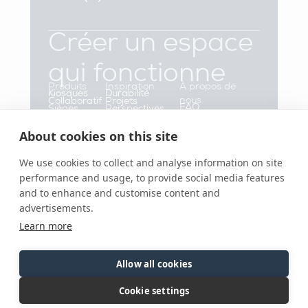
Créer un espace
qui fonctionne
Produits
Inspiration
À propos de
Kiosques
Durabilité
nous
Collaboratif
Projets
FAQ
Sièges
Perspectives
Nous contacter
Nouvelles et
Fait partie du
souples
Tabourets
événements
About cookies on this site
groupe Flokk
Ressources
Spécifications
et bancs
Tableaux
We use cookies to collect and analyse information on site
Work Café
Chaises de
performance and usage, to provide social media features
travail
and to enhance and customise content and
advertisements.
FLOKK LTD 2024
Learn more
pinterest
facebook
instagram
linkedin
Conditions
Politique en
Politique de
Paramètres
Allow all cookies
générales
matière de
confidentialité
des cookies
d'utilisation
cookies
Cookie settings