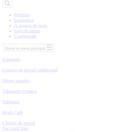
de
produits
Produits
Inspiration
À propos de nous
Spécifications
Configurate
Ouvrir le menu principal
Kiosques
Espaces de travail collaboratif
Sièges souples
Tabourets et bancs
Tableaux
Work Café
Chaises de travail
Parcourir tout