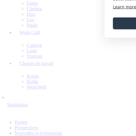
Forge
Learn mor
Chelsea
Dixi
Leo
Paulo
Work Café
Canova
Luna
Xpresso
Chaises de travail
Korus
Rollie
WorkWell
Inspiration
Projets
Perspectives
Nouvelles et événements