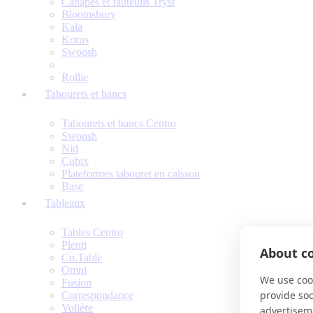
Canapés et fauteuils Tryst
Bloomsbury
Kala
Korus
Swoosh
Rollie
Tabourets et bancs
Tabourets et bancs Centro
Swoosh
Nid
Cubix
Plateformes tabouret en caisson
Base
Tableaux
Tables Centro
Plenti
About co
Co.Table
Omni
We use cook
Fusion
provide so
Correspondance
Volière
advertisem