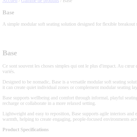
Accueil
/
Gamme de produits
/
Base
Base
A simple modular soft seating solution designed for flexible breakout
Base
Ce sont souvent les choses simples qui ont le plus d'impact. Au cœur d
variés.
Designed to be nomadic, Base is a versatile modular soft seating solut
it can create quiet individual zones or complement modular seating layo
Base supports wellbeing and comfort through informal, playful seating 
recharge or collaborate in a more relaxed setting.
Lightweight and easy to reposition, Base supports agile interiors and 
warmth, helping to create engaging, people-focused environments acro
Product Specifications