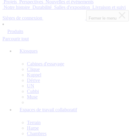
Projets
Perspectives
Nouvelles et événements
Notre histoire
Durabilité
Salles d'exposition
Livraison et suivi
Sièges de connexion
Fermer le menu
Produits
Parcourir tout
Kiosques
Cabines d'essayage
Clique
Kuppel
Dérive
UN
Cubbi
Muse
Espaces de travail collaboratif
Terrain
Harpe
Chambres