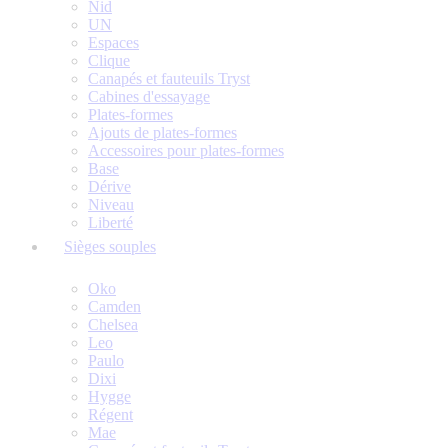
Nid
UN
Espaces
Clique
Canapés et fauteuils Tryst
Cabines d'essayage
Plates-formes
Ajouts de plates-formes
Accessoires pour plates-formes
Base
Dérive
Niveau
Liberté
Sièges souples
Oko
Camden
Chelsea
Leo
Paulo
Dixi
Hygge
Régent
Mae